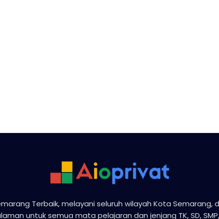
Semarang Terbaik, melayani seluruh wilayah Kota Semarang, 
aman untuk semua mata pelajaran dan jenjang TK, SD, SMP,