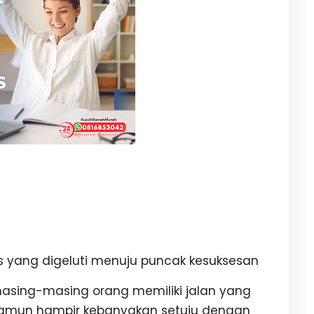
s yang digeluti menuju puncak kesuksesan
sing-masing orang memiliki jalan yang
namun hampir kebanyakan setuju dengan